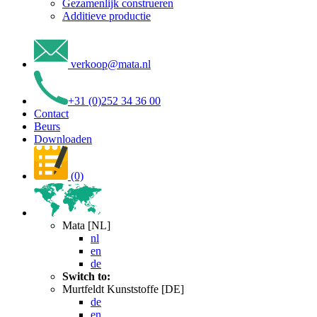
Gezamenlijk construeren
Additieve productie
verkoop
@
mata
.
nl
+31 (0)252 34 36 00
Contact
Beurs
Downloaden
(0)
Mata [NL]
nl
en
de
Switch to:
Murtfeldt Kunststoffe [DE]
de
en