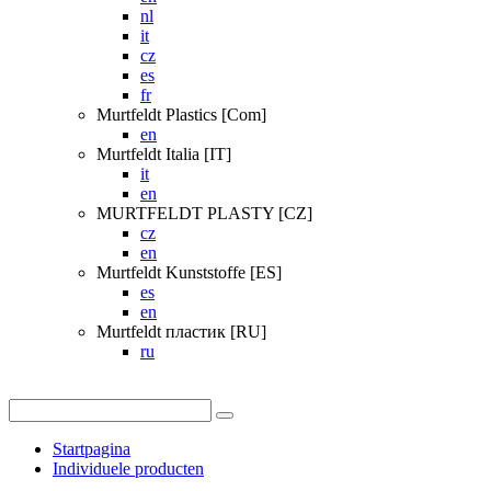
nl
it
cz
es
fr
Murtfeldt Plastics [Com]
en
Murtfeldt Italia [IT]
it
en
MURTFELDT PLASTY [CZ]
cz
en
Murtfeldt Kunststoffe [ES]
es
en
Murtfeldt пластик [RU]
ru
Startpagina
Individuele producten