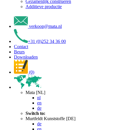
Gezamenlijk construeren
Additieve productie
verkoop
@
mata
.
nl
+31 (0)252 34 36 00
Contact
Beurs
Downloaden
(0)
Mata [NL]
nl
en
de
Switch to:
Murtfeldt Kunststoffe [DE]
de
en