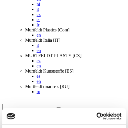
nl
it
cz
es
fr
Murtfeldt Plastics [Com]
en
Murtfeldt Italia [IT]
it
en
MURTFELDT PLASTY [CZ]
cz
en
Murtfeldt Kunststoffe [ES]
es
en
Murtfeldt пластик [RU]
ru
Startpagina
Individuele producten
Downloaden