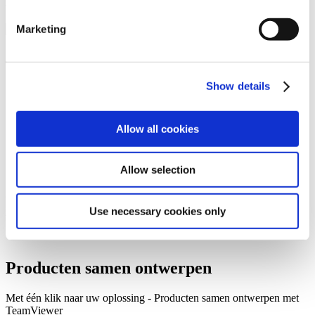
Document type
Marketing
Brochure - Group Image Brochure
Energiemanagement - Energy Management System
Show details
Environmental Certificate - Environmental Management
System
QM-Certificate - Quality Management
Allow all cookies
Construeren met Murtfeldt
Allow selection
Onze afdeling Application Technology
(toepassingstechnologie) biedt u geheel kosteloos en
zonder verplichtingen ondersteuning.
Use necessary cookies only
Producten samen ontwerpen
Met één klik naar uw oplossing - Producten samen ontwerpen met
TeamViewer