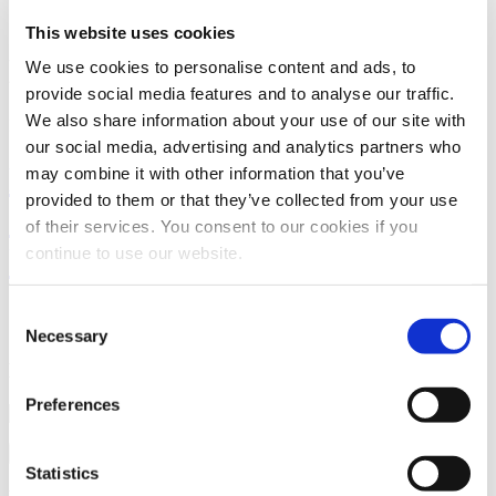
Onderneming
This website uses cookies
Downloaden
We use cookies to personalise content and ads, to
provide social media features and to analyse our traffic.
We also share information about your use of our site with
Informatie eenvoudig downloaden
our social media, advertising and analytics partners who
Klik hier om naar de actuele
may combine it with other information that you’ve
provided to them or that they’ve collected from your use
downloads van onze
of their services. You consent to our cookies if you
kunststoffen te gaan.
continue to use our website.
Consent
Onderneming
Necessary
Selection
Downloads
Preferences
Reset
Statistics