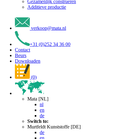
Gezamenlijk construeren
Additieve productie
verkoop
@
mata
.
nl
+31 (0)252 34 36 00
Contact
Beurs
Downloaden
(0)
Mata [NL]
nl
en
de
Switch to:
Murtfeldt Kunststoffe [DE]
de
en