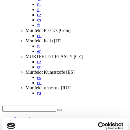
nl
it
cz
es
fr
Murtfeldt Plastics [Com]
en
Murtfeldt Italia [IT]
it
en
MURTFELDT PLASTY [CZ]
cz
en
Murtfeldt Kunststoffe [ES]
es
en
Murtfeldt пластик [RU]
ru
Startpagina
Individuele producten
Downloaden