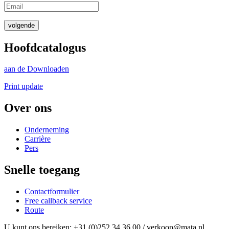
volgende
Hoofdcatalogus
aan de Downloaden
Print update
Over ons
Onderneming
Carrière
Pers
Snelle toegang
Contactformulier
Free callback service
Route
U kunt ons bereiken: +31 (0)252 34 36 00 / verkoop@mata.nl