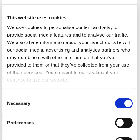
Constructie en advies
Downloaden
This website uses cookies
We use cookies to personalise content and ads, to
provide social media features and to analyse our traffic.
Informatie eenvoudig downloaden
We also share information about your use of our site with
Klik hier om naar de actuele
our social media, advertising and analytics partners who
may combine it with other information that you’ve
downloads van onze
provided to them or that they’ve collected from your use
kunststoffen te gaan.
of their services. You consent to our cookies if you
continue to use our website.
Constructie en advies
Consent
Necessary
Downloads
Selection
Preferences
Reset