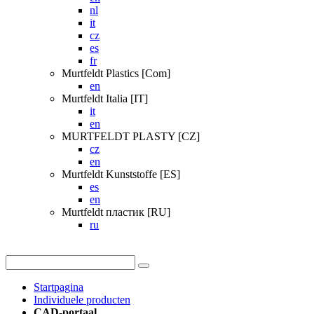
nl
it
cz
es
fr
Murtfeldt Plastics [Com]
en
Murtfeldt Italia [IT]
it
en
MURTFELDT PLASTY [CZ]
cz
en
Murtfeldt Kunststoffe [ES]
es
en
Murtfeldt пластик [RU]
ru
Startpagina
Individuele producten
CAD-portaal