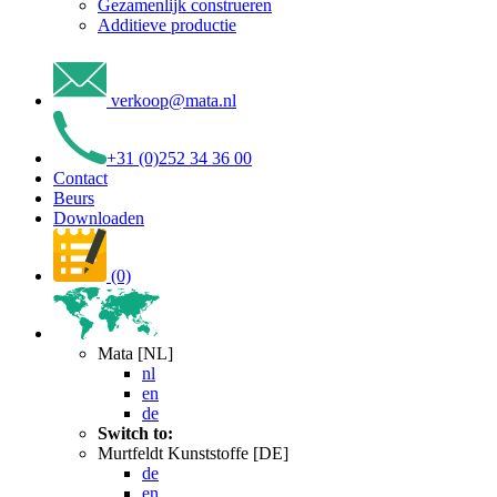
Gezamenlijk construeren
Additieve productie
verkoop
@
mata
.
nl
+31 (0)252 34 36 00
Contact
Beurs
Downloaden
(0)
Mata [NL]
nl
en
de
Switch to:
Murtfeldt Kunststoffe [DE]
de
en