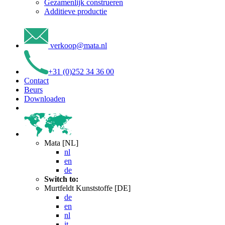
Gezamenlijk construeren
Additieve productie
verkoop
@
mata
.
nl
+31 (0)252 34 36 00
Contact
Beurs
Downloaden
Mata [NL]
nl
en
de
Switch to:
Murtfeldt Kunststoffe [DE]
de
en
nl
it