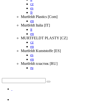
cz
es
fr
Murtfeldt Plastics [Com]
en
Murtfeldt Italia [IT]
it
en
MURTFELDT PLASTY [CZ]
cz
en
Murtfeldt Kunststoffe [ES]
es
en
Murtfeldt пластик [RU]
ru