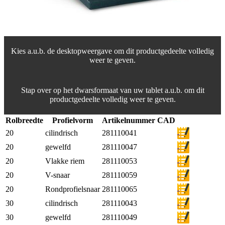
Kies a.u.b. de desktopweergave om dit productgedeelte volledig
weer te geven.
Stap over op het dwarsformaat van uw tablet a.u.b. om dit
productgedeelte volledig weer te geven.
Rolbreedte
Profielvorm
Artikelnummer
CAD
20
cilindrisch
281110041
20
gewelfd
281110047
20
Vlakke riem
281110053
20
V-snaar
281110059
20
Rondprofielsnaar
281110065
30
cilindrisch
281110043
30
gewelfd
281110049