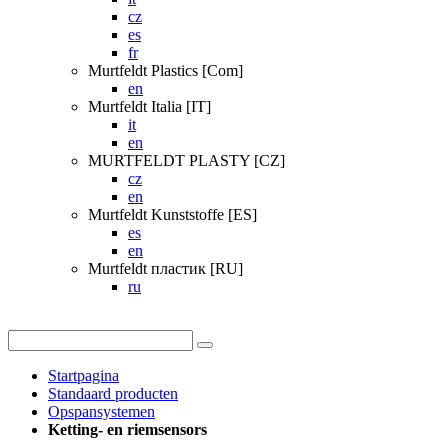
cz
es
fr
Murtfeldt Plastics [Com]
en
Murtfeldt Italia [IT]
it
en
MURTFELDT PLASTY [CZ]
cz
en
Murtfeldt Kunststoffe [ES]
es
en
Murtfeldt пластик [RU]
ru
Startpagina
Standaard producten
Opspansystemen
Ketting- en riemsensors