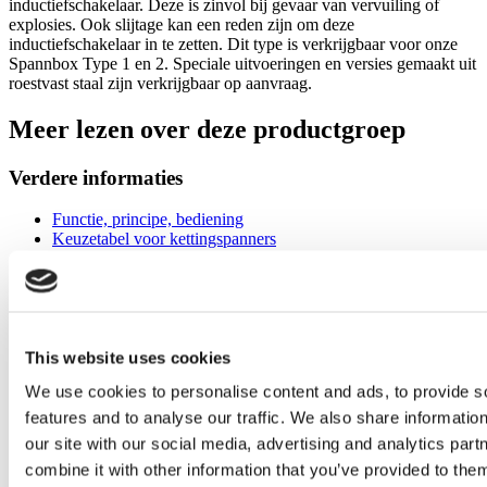
inductiefschakelaar. Deze is zinvol bij gevaar van vervuiling of
explosies. Ook slijtage kan een reden zijn om deze
inductiefschakelaar in te zetten. Dit type is verkrijgbaar voor onze
Spannbox Type 1 en 2. Speciale uitvoeringen en versies gemaakt uit
roestvast staal zijn verkrijgbaar op aanvraag.
Meer lezen over deze productgroep
Verdere informaties
Functie, principe, bediening
Keuzetabel voor kettingspanners
Optische controleaanduiding
Ketting- en riemsensors
Mechanische eindschakelaar
Inductieschakelaar
Ideale montagehulp
Grafische inbouwvoorbeelden
This website uses cookies
Speciale spanners
We use cookies to personalise content and ads, to provide s
Overzicht SPANN-BOX-typen
De juiste keuze
features and to analyse our traffic. We also share informatio
Mini-spanner
our site with our social media, advertising and analytics pa
SPANN-BOY® TS
combine it with other information that you’ve provided to them
Spann-Boy® TS-EP