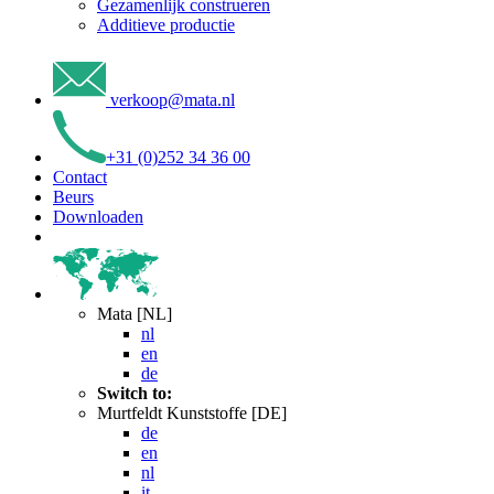
Gezamenlijk construeren
Additieve productie
verkoop
@
mata
.
nl
+31 (0)252 34 36 00
Contact
Beurs
Downloaden
Mata [NL]
nl
en
de
Switch to:
Murtfeldt Kunststoffe [DE]
de
en
nl
it