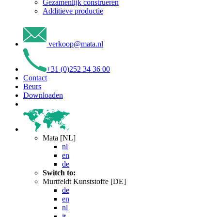
Gezamenlijk construeren
Additieve productie
verkoop
@
mata
.
nl
+31 (0)252 34 36 00
Contact
Beurs
Downloaden
Mata [NL]
nl
en
de
Switch to:
Murtfeldt Kunststoffe [DE]
de
en
nl
it