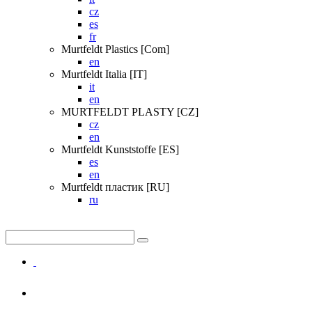
cz
es
fr
Murtfeldt Plastics [Com]
en
Murtfeldt Italia [IT]
it
en
MURTFELDT PLASTY [CZ]
cz
en
Murtfeldt Kunststoffe [ES]
es
en
Murtfeldt пластик [RU]
ru