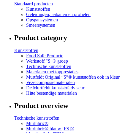
Standaard producten
Kunststoffen
Geleidingen, leibanen en profielen
Opspansystemen
Smeersystemen
Product category
Kunststoffen
Food Safe Producte
Werkstoff "S"® groep
Technische kunststoffen
Materialen met topprestaties
Murtfeldt Original ”S”® kunststoffen ook in kleur
Vezelcomposietmaterialen
De Murtfeldt kunststofadviseur
Hitte bestendige materialen
Product overview
Technische kunststoffen
Murlubric®
Murlubric® blauw [FS]®