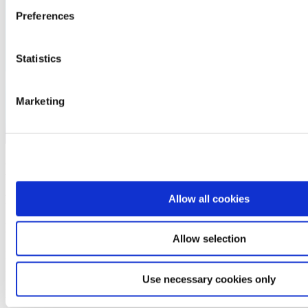
Preferences
Statistics
Marketing
Meer over dit product
Allow all cookies
Downloads en meer informatie
Downloads
Allow selection
Klik
hier
om naar de actuele downloads van onze kunststoffen te
gaan.
Use necessary cookies only
Further Downloads