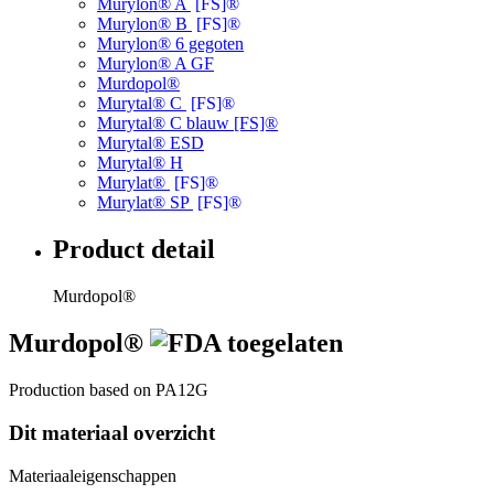
Murylon® A
[FS]®
Murylon® B
[FS]®
Murylon® 6 gegoten
Murylon® A GF
Murdopol®
Murytal® C
[FS]®
Murytal® C blauw [FS]®
Murytal® ESD
Murytal® H
Murylat®
[FS]®
Murylat® SP
[FS]®
Product detail
Murdopol®
Murdopol®
Production based on PA12G
Dit materiaal overzicht
Materiaaleigenschappen