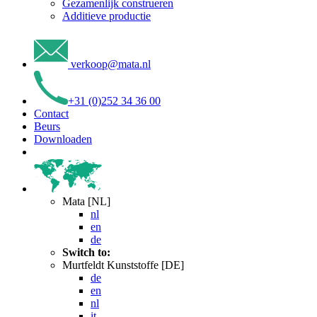
Gezamenlijk construeren
Additieve productie
verkoop
@
mata
.
nl
+31 (0)252 34 36 00
Contact
Beurs
Downloaden
Mata [NL]
nl
en
de
Switch to:
Murtfeldt Kunststoffe [DE]
de
en
nl
it