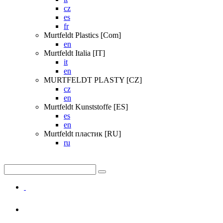
cz
es
fr
Murtfeldt Plastics [Com]
en
Murtfeldt Italia [IT]
it
en
MURTFELDT PLASTY [CZ]
cz
en
Murtfeldt Kunststoffe [ES]
es
en
Murtfeldt пластик [RU]
ru