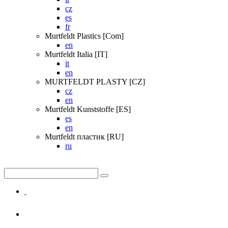
cz
es
fr
Murtfeldt Plastics [Com]
en
Murtfeldt Italia [IT]
it
en
MURTFELDT PLASTY [CZ]
cz
en
Murtfeldt Kunststoffe [ES]
es
en
Murtfeldt пластик [RU]
ru