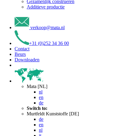
Gezamenlijk construeren
Additieve productie
verkoop
@
mata
.
nl
+31 (0)252 34 36 00
Contact
Beurs
Downloaden
Mata [NL]
nl
en
de
Switch to:
Murtfeldt Kunststoffe [DE]
de
en
nl
it