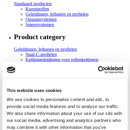
Standaard producten
Kunststoffen
Geleidingen, leibanen en profielen
Opspansystemen
Smeersystemen
Product category
Geleidingen, leibanen en profielen
Staal-C-profielen
Kettinggeleidingen voor rollenkettingen
Kettinggeleidingen voor kettingen met ronde schakels
Riemgeleidingen
Profielen voor overbrenging en transport
Kettingtandheugels
This website uses cookies
Product overview
We use cookies to personalise content and ads, to
Kettingtandheugels
provide social media features and to analyse our traffic.
Kettingtandheugels
We also share information about your use of our site with
our social media, advertising and analytics partners who
Product detail
may combine it with other information that you’ve