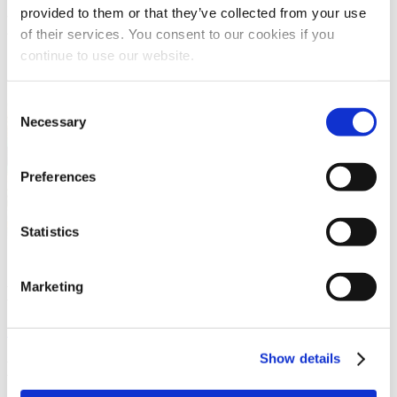
provided to them or that they’ve collected from your use
Kettingtandheugels
of their services. You consent to our cookies if you
continue to use our website.
Consent
Necessary
Selection
Preferences
Statistics
Marketing
Kettingtandheugels
Show details
Meer over deze Mata productgroep