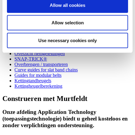
Meer informatie
Allow all cookies
Constr. met kunststof geleidingen
Staal-C-profielen
Allow selection
Bevestiging stalen C-profiel
Fixing the steel C-profile with threaded bold welding
technology
Use necessary cookies only
Speciale profielen
Overzicht kettinggeleidingen
Overzicht riemgeleidingen
SNAP-TRICK®
Overbrengen / transporteren
Curve guides for slat band chains
Guides for modular belts
Kettingtandheugels
Kettingheugelberekening
Construeren met Murtfeldt
Onze afdeling Application Technology
(toepassingstechnologie) biedt u geheel kosteloos en
zonder verplichtingen ondersteuning.