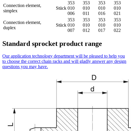
353
353
353
353
Connection element,
Stück
010
010
010
010
simplex
006
011
016
021
353
353
353
353
Connection element,
Stück
010
010
010
010
duplex
007
012
017
022
Standard sprocket product range
Our application technology department will be pleased to help you
to choose the correct chain racks and will gladly answer any design
questions you may have.