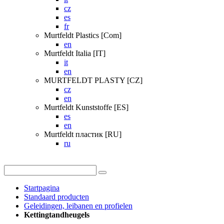
cz
es
fr
Murtfeldt Plastics [Com]
en
Murtfeldt Italia [IT]
it
en
MURTFELDT PLASTY [CZ]
cz
en
Murtfeldt Kunststoffe [ES]
es
en
Murtfeldt пластик [RU]
ru
Startpagina
Standaard producten
Geleidingen, leibanen en profielen
Kettingtandheugels