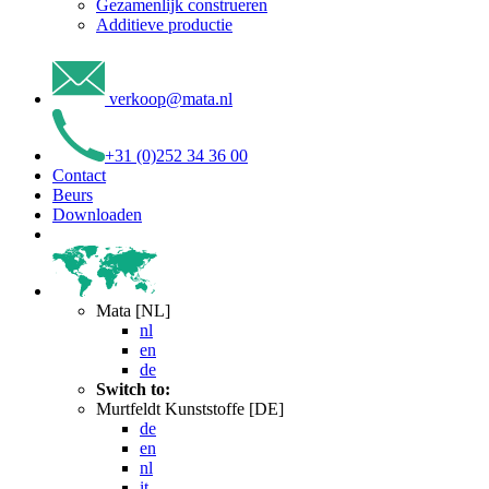
Gezamenlijk construeren
Additieve productie
verkoop
@
mata
.
nl
+31 (0)252 34 36 00
Contact
Beurs
Downloaden
Mata [NL]
nl
en
de
Switch to:
Murtfeldt Kunststoffe [DE]
de
en
nl
it