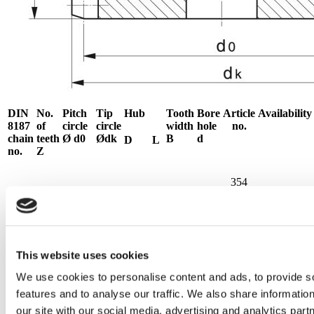
DIN
No.
Pitch
Tip
Hub
Tooth
Bore
Article
Availability
8187
of
circle
circle
width
hole
no.
chain
teeth
Ø d
0
Ød
k
B
d
D
L
no.
Z
354
15
60,64
69,1
30,5
25
6,3
10
020
○
001
354
17
68,72
77,2
38,5
25
6,3
12
020
○
002
This website uses cookies
354
08B-
19
76,81
85,3
46,5
25
6,3
12
020
○
We use cookies to personalise content and ads, to provide s
1
003
features and to analyse our traffic. We also share informatio
354
our site with our social media, advertising and analytics pa