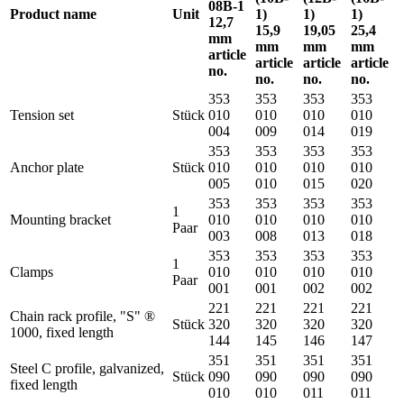
08B-1
Product name
Unit
1)
1)
1)
12,7
15,9
19,05
25,4
mm
mm
mm
mm
article
article
article
article
no.
no.
no.
no.
353
353
353
353
Tension set
Stück
010
010
010
010
004
009
014
019
353
353
353
353
Anchor plate
Stück
010
010
010
010
005
010
015
020
353
353
353
353
1
Mounting bracket
010
010
010
010
Paar
003
008
013
018
353
353
353
353
1
Clamps
010
010
010
010
Paar
001
001
002
002
221
221
221
221
Chain rack profile, "S"
®
Stück
320
320
320
320
1000, fixed length
144
145
146
147
351
351
351
351
Steel C profile, galvanized,
Stück
090
090
090
090
fixed length
010
010
011
011