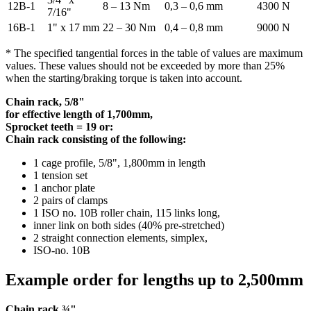
12B-1
8 – 13 Nm
0,3 – 0,6 mm
4300 N
7/16"
16B-1
1" x 17 mm
22 – 30 Nm
0,4 – 0,8 mm
9000 N
* The specified tangential forces in the table of values are maximum
values. These values should not be exceeded by more than 25%
when the starting/braking torque is taken into account.
Chain rack, 5/8"
for effective length of 1,700mm,
Sprocket teeth = 19 or:
Chain rack consisting of the following:
1 cage profile, 5/8", 1,800mm in length
1 tension set
1 anchor plate
2 pairs of clamps
1 ISO no. 10B roller chain, 115 links long,
inner link on both sides (40% pre-stretched)
2 straight connection elements, simplex,
ISO-no. 10B
Example order for lengths up to 2,500mm
Chain rack ¾"