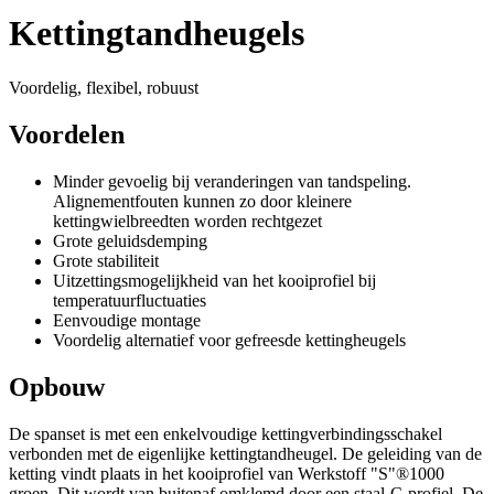
Kettingtandheugels
Voordelig, flexibel, robuust
Voordelen
Minder gevoelig bij veranderingen van tandspeling.
Alignementfouten kunnen zo door kleinere
kettingwielbreedten worden rechtgezet
Grote geluidsdemping
Grote stabiliteit
Uitzettingsmogelijkheid van het kooiprofiel bij
temperatuurfluctuaties
Eenvoudige montage
Voordelig alternatief voor gefreesde kettingheugels
Opbouw
De spanset is met een enkelvoudige kettingverbindingsschakel
verbonden met de eigenlijke kettingtandheugel. De geleiding van de
ketting vindt plaats in het kooiprofiel van Werkstoff "S"®1000
groen. Dit wordt van buitenaf omklemd door een staal-C-profiel. De