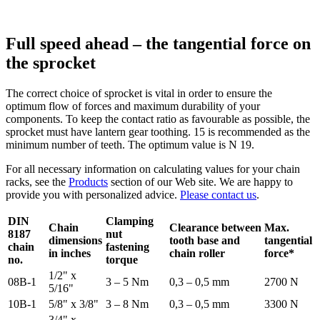
Full speed ahead – the tangential force on
the sprocket
The correct choice of sprocket is vital in order to ensure the
optimum flow of forces and maximum durability of your
components. To keep the contact ratio as favourable as possible, the
sprocket must have lantern gear toothing. 15 is recommended as the
minimum number of teeth. The optimum value is N 19.
For all necessary information on calculating values for your chain
racks, see the
Products
section of our Web site. We are happy to
provide you with personalized advice.
Please contact us
.
DIN
Clamping
Chain
Clearance between
Max.
8187
nut
dimensions
tooth base and
tangential
chain
fastening
in inches
chain roller
force*
no.
torque
1/2" x
08B-1
3 – 5 Nm
0,3 – 0,5 mm
2700 N
5/16"
10B-1
5/8" x 3/8"
3 – 8 Nm
0,3 – 0,5 mm
3300 N
3/4" x