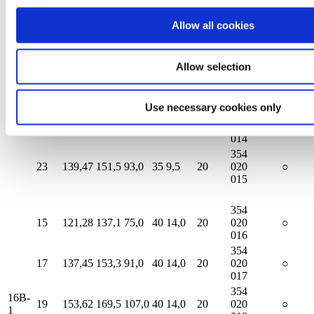
15
90,96
103,0
45,0
35
9,5
16
020
○
011
Allow all cookies
354
17
103,08
115,1
57,0
35
9,5
20
020
○
012
Allow selection
354
12B-
19
115,21
127,3
69,0
35
9,5
20
020
○
1
013
Use necessary cookies only
354
21
127,34
139,4
81,0
35
9,5
20
020
○
014
354
23
139,47
151,5
93,0
35
9,5
20
020
○
015
354
15
121,28
137,1
75,0
40
14,0
20
020
○
016
354
17
137,45
153,3
91,0
40
14,0
20
020
○
017
354
16B-
19
153,62
169,5
107,0
40
14,0
20
020
○
1