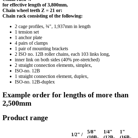
for effective length of 3,800mm,
Chain wheel teeth Z = 21 or:
Chain rack consisting of the following:
2 cage profiles, ¾", 1,937mm in length
1 tension set
1 anchor plate
4 pairs of clamps
1 pair of mounting brackets
2 ISO no. 12B roller chains, each 103 links long,
inner link on both sides (40% pre-stretched)
2 straight connection elements, simplex,
ISO-no. 12B
1 straight connection element, duplex,
ISO-no. 12B-duplex
Example order for lengths of more than
2,500mm
Product range
5/8"
1/4"
1"
1/2" /
(10B-
(12B-
(16B-