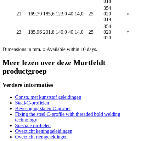
018
354
21
169,79
185,6
123,0
40
14,0
25
020
○
019
354
23
185,96
201,8
140,0
40
14,0
25
020
○
020
Dimensions in mm. ○ Available within 10 days.
Meer lezen over deze Murtfeldt
productgroep
Verdere informaties
Constr. met kunststof geleidingen
Staal-C-profielen
Bevestiging stalen C-profiel
Fixing the steel C-profile with threaded bold welding
technology
Speciale profielen
Overzicht kettinggeleidingen
Overzicht riemgeleidingen