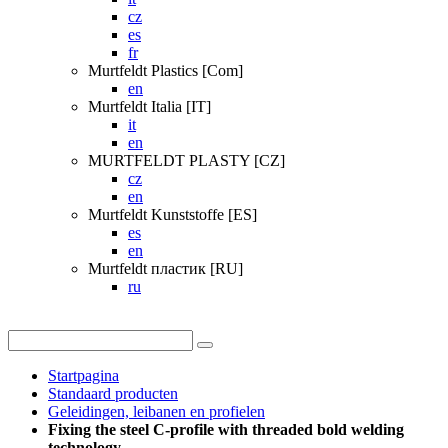
cz
es
fr
Murtfeldt Plastics [Com]
en
Murtfeldt Italia [IT]
it
en
MURTFELDT PLASTY [CZ]
cz
en
Murtfeldt Kunststoffe [ES]
es
en
Murtfeldt пластик [RU]
ru
Startpagina
Standaard producten
Geleidingen, leibanen en profielen
Fixing the steel C-profile with threaded bold welding
technology