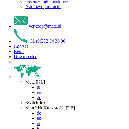
Gezamenlijk construeren
Additieve productie
verkoop
@
mata
.
nl
+31 (0)252 34 36 00
Contact
Beurs
Downloaden
Mata [NL]
nl
en
de
Switch to:
Murtfeldt Kunststoffe [DE]
de
en
nl
it