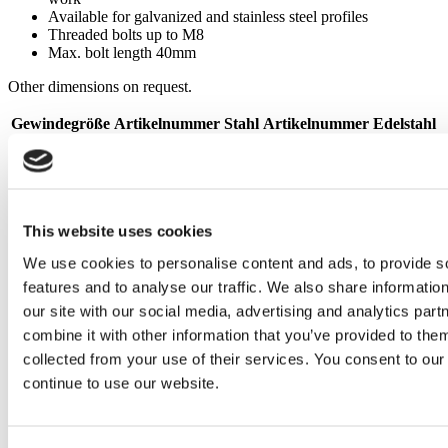
Available for galvanized and stainless steel profiles
Threaded bolts up to M8
Max. bolt length 40mm
Other dimensions on request.
Gewindegröße
Artikelnummer Stahl
Artikelnummer Edelstahl
M4x8
539 901 220
539 901 060
M4x12
539 900 738
539 900 716
M5x8
539 900 737
539 900 717
M5x12
539 901 221
539 900 928
This website uses cookies
M5x20
539 900 736
539 900 739
M6x12
539 901 222
539 900 750
We use cookies to personalise content and ads, to provide s
M6x15
539 900 786
539 901 226
features and to analyse our traffic. We also share informatio
M6x25
539 900 735
539 900 740
our site with our social media, advertising and analytics pa
M8x12
539 901 223
539 901 180
combine it with other information that you’ve provided to them
M8x15
539 900 745
539 900 682
collected from your use of their services. You consent to our
M8x20
539 900 746
539 900 683
continue to use our website.
M8x30
539 900 747
539 900 748
M8x35
539 901 224
539 901 091
M8x45
539 901 225
539 900 870