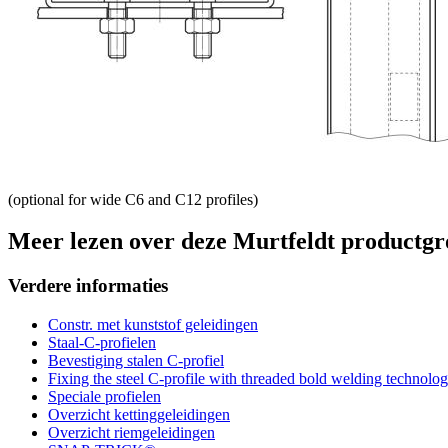
(optional for wide C6 and C12 profiles)
Meer lezen over deze Murtfeldt productgr
Verdere informaties
Constr. met kunststof geleidingen
Staal-C-profielen
Bevestiging stalen C-profiel
Fixing the steel C-profile with threaded bold welding technolo
Speciale profielen
Overzicht kettinggeleidingen
Overzicht riemgeleidingen