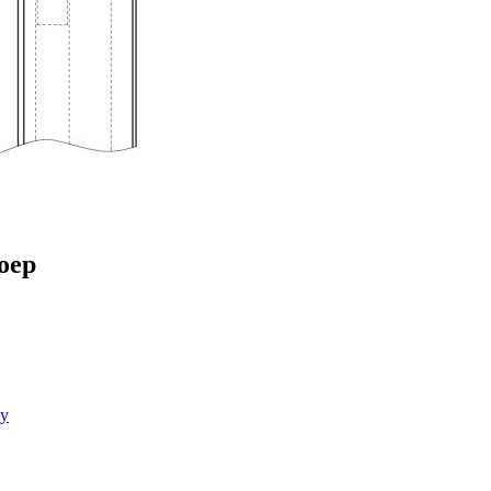
oep
gy