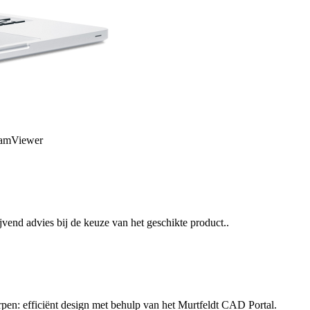
TeamViewer
jvend advies bij de keuze van het geschikte product..
rpen: efficiënt design met behulp van het Murtfeldt CAD Portal.