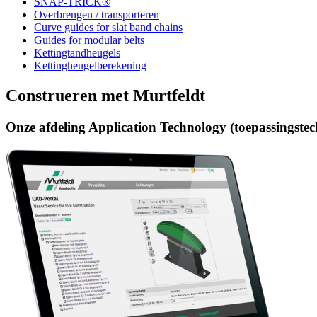
SNAP-TRICK®
Overbrengen / transporteren
Curve guides for slat band chains
Guides for modular belts
Kettingtandheugels
Kettingheugelberekening
Construeren met Murtfeldt
Onze afdeling Application Technology (toepassingstech