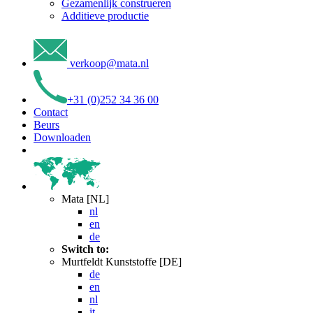
Gezamenlijk construeren
Additieve productie
verkoop
@
mata
.
nl
+31 (0)252 34 36 00
Contact
Beurs
Downloaden
Mata [NL]
nl
en
de
Switch to:
Murtfeldt Kunststoffe [DE]
de
en
nl
it