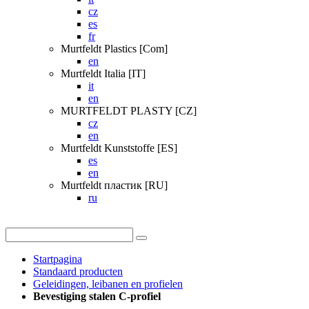
cz
es
fr
Murtfeldt Plastics [Com]
en
Murtfeldt Italia [IT]
it
en
MURTFELDT PLASTY [CZ]
cz
en
Murtfeldt Kunststoffe [ES]
es
en
Murtfeldt пластик [RU]
ru
Startpagina
Standaard producten
Geleidingen, leibanen en profielen
Bevestiging stalen C-profiel