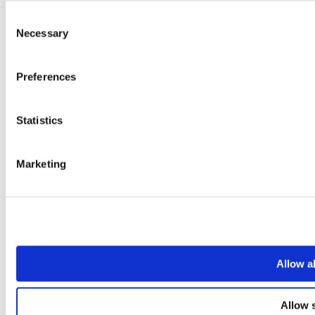
Consent
Necessary
Selection
Preferences
Statistics
Marketing
Allow a
Allow 