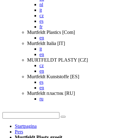
nl
it
cz
es
fr
Murtfeldt Plastics [Com]
en
Murtfeldt Italia [IT]
it
en
MURTFELDT PLASTY [CZ]
cz
en
Murtfeldt Kunststoffe [ES]
es
en
Murtfeldt пластик [RU]
ru
Startpagina
Pers
Murtfeldt Plasty groeit