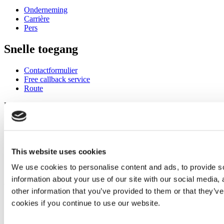
Onderneming
Carrière
Pers
Snelle toegang
Contactformulier
Free callback service
Route
U kunt ons bereiken: +31 (0)252 34 36 00 / verkoop@mata.nl
Verbinden met Mata
This website uses cookies
We use cookies to personalise content and ads, to provide so
information about your use of our site with our social media,
©
Murtfeldt Kunststoffe GmbH & Co. KG
other information that you’ve provided to them or that they’ve
Impressum
cookies if you continue to use our website.
Verklaring m.b.t. gegevensbescherming
ABV