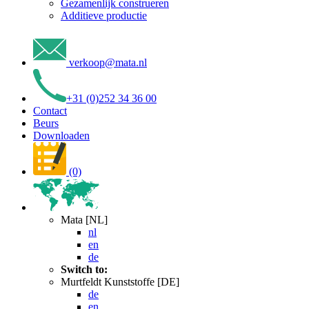
Gezamenlijk construeren
Additieve productie
verkoop
@
mata
.
nl
+31 (0)252 34 36 00
Contact
Beurs
Downloaden
(0)
Mata [NL]
nl
en
de
Switch to:
Murtfeldt Kunststoffe [DE]
de
en