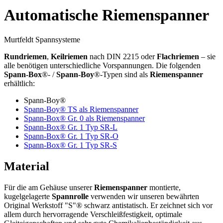
Automatische Riemenspanner
Murtfeldt Spannsysteme
Rundriemen
,
Keilriemen
nach DIN 2215 oder
Flachriemen
– sie
alle benötigen unterschiedliche Vorspannungen. Die folgenden
Spann-Box
®- /
Spann-Boy
®-Typen sind als
Riemenspanner
erhältlich:
Spann-Boy®
Spann-Boy® TS als Riemenspanner
Spann-Box® Gr. 0 als Riemenspanner
Spann-Box® Gr. 1 Typ SR-L
Spann-Box® Gr. 1 Typ SR-O
Spann-Box® Gr. 1 Typ SR-S
Material
Für die am Gehäuse unserer
Riemenspanner
montierte,
kugelgelagerte
Spannrolle
verwenden wir unseren bewährten
Original Werkstoff "S"® schwarz antistatisch. Er zeichnet sich vor
allem durch hervorragende Verschleißfestigkeit, optimale