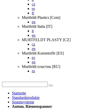
cz
es
fr
Murtfeldt Plastics [Com]
en
Murtfeldt Italia [IT]
it
en
MURTFELDT PLASTY [CZ]
cz
en
Murtfeldt Kunststoffe [ES]
es
en
Murtfeldt пластик [RU]
ru
Startseite
Standardprodukte
Spannsysteme
Autom. Riemenspanner