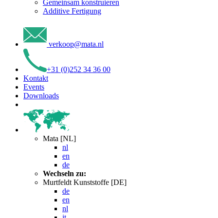
Gemeinsam konstruieren
Additive Fertigung
verkoop
@
mata
.
nl
+31 (0)252 34 36 00
Kontakt
Events
Downloads
Mata [NL]
nl
en
de
Wechseln zu:
Murtfeldt Kunststoffe [DE]
de
en
nl
it