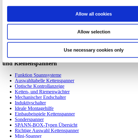
ballige Rolle (B)
Allow all cookies
Mehr über die
automatischen Riemenspanner
von Murtfeldt, deren
Funktionalität und Handhabung erfahren Sie im
Produktbereich
Spannsysteme
.
Allow selection
Mehr zu den Murtfeldt Spannsystemen
Use necessary cookies only
Weiterführende Informationen zu Kettenspannern
und Riemenspannern
Funktion Spannsysteme
Auswahltabelle Kettenspanner
Optische Kontrollanzeige
Ketten- und Riemenwächter
Mechanischer Endschalter
Induktivschalter
Ideale Montagehilfe
Einbaubeispiele Kettenspanner
Sonderspanner
SPANN-BOX-Typen Übersicht
Richtige Auswahl Kettenspanner
Mini-Spanner