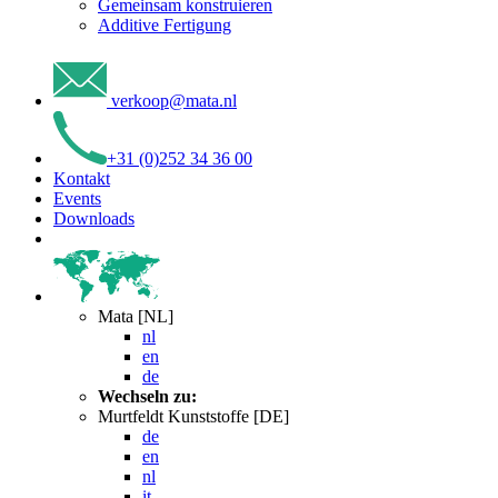
Gemeinsam konstruieren
Additive Fertigung
verkoop
@
mata
.
nl
+31 (0)252 34 36 00
Kontakt
Events
Downloads
Mata [NL]
nl
en
de
Wechseln zu:
Murtfeldt Kunststoffe [DE]
de
en
nl
it