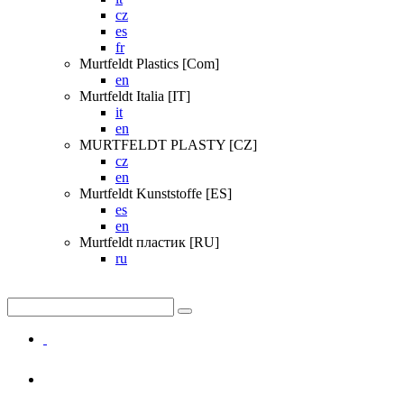
cz
es
fr
Murtfeldt Plastics [Com]
en
Murtfeldt Italia [IT]
it
en
MURTFELDT PLASTY [CZ]
cz
en
Murtfeldt Kunststoffe [ES]
es
en
Murtfeldt пластик [RU]
ru