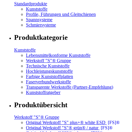
Standardprodukte
Kunststoffe
Profile, Führungen und Gleitschienen
Spannsysteme
Schmiersysteme
Produktkategorie
Kunststoffe
Lebensmittelkonforme Kunststoffe
Werkstoff "S"® Gruppe
Technische Kunststoffe
Hochleistungskunststoffe
Farbige Kunststoffplatten
Faserverbundwerkstoffe
Transparente Werkstoffe (Partner-Empfehlung)
Kunststoffratgeber
Produktübersicht
Werkstoff "S"® Gruppe
Original Werkstoff "S" plus+® white ESD
[FS]®
Original Werkstoff "S"® grün® / natur
[FS]®