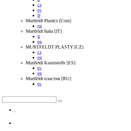
cz
es
fr
Murtfeldt Plastics [Com]
en
Murtfeldt Italia [IT]
it
en
MURTFELDT PLASTY [CZ]
cz
en
Murtfeldt Kunststoffe [ES]
es
en
Murtfeldt пластик [RU]
ru