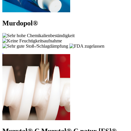
Murdopol®
Murytal® C
Murytal® C natur [FS]®