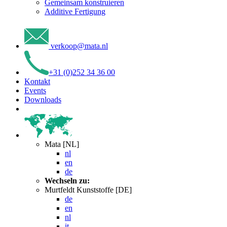
Gemeinsam konstruieren
Additive Fertigung
verkoop
@
mata
.
nl
+31 (0)252 34 36 00
Kontakt
Events
Downloads
Mata [NL]
nl
en
de
Wechseln zu:
Murtfeldt Kunststoffe [DE]
de
en
nl
it