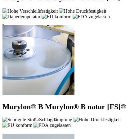
Murylon® B
Murylon® B natur [FS]®