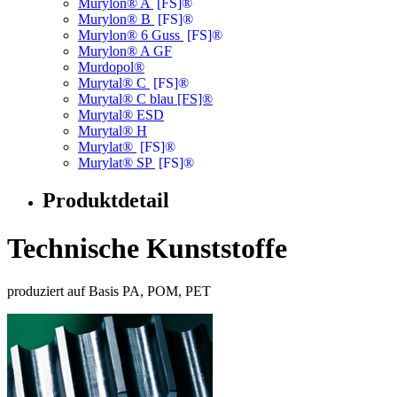
Murylon® A
[FS]®
Murylon® B
[FS]®
Murylon® 6 Guss
[FS]®
Murylon® A GF
Murdopol®
Murytal® C
[FS]®
Murytal® C blau [FS]®
Murytal® ESD
Murytal® H
Murylat®
[FS]®
Murylat® SP
[FS]®
Produktdetail
Technische Kunststoffe
produziert auf Basis PA, POM, PET