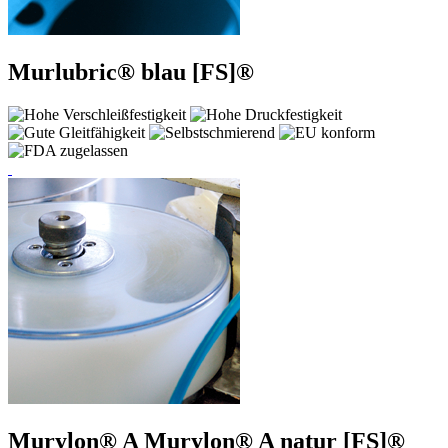
Murlubric® blau [FS]®
Murylon® A
Murylon® A natur [FS]®