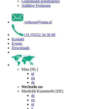
Gemeinsam konstruieren
Additive Fertigung
verkoop
@
mata
.
nl
+31 (0)252 34 36 00
Kontakt
Events
Downloads
Mata [NL]
nl
en
de
Wechseln zu:
Murtfeldt Kunststoffe [DE]
de
en
nl
it