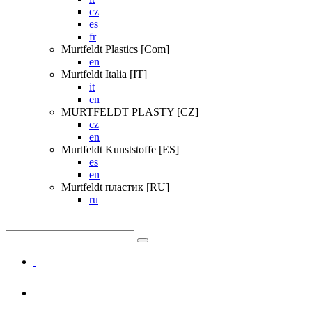
cz
es
fr
Murtfeldt Plastics [Com]
en
Murtfeldt Italia [IT]
it
en
MURTFELDT PLASTY [CZ]
cz
en
Murtfeldt Kunststoffe [ES]
es
en
Murtfeldt пластик [RU]
ru