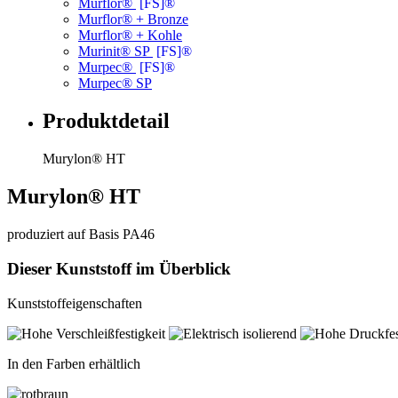
Murflor®
[FS]®
Murflor® + Bronze
Murflor® + Kohle
Murinit® SP
[FS]®
Murpec®
[FS]®
Murpec® SP
Produktdetail
Murylon® HT
Murylon® HT
produziert auf Basis PA46
Dieser Kunststoff im Überblick
Kunststoffeigenschaften
In den Farben erhältlich