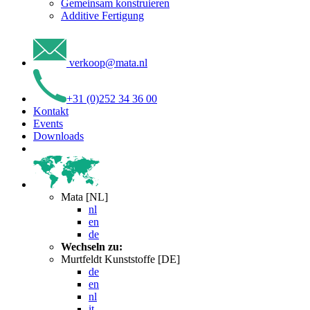
Gemeinsam konstruieren
Additive Fertigung
verkoop
@
mata
.
nl
+31 (0)252 34 36 00
Kontakt
Events
Downloads
Mata [NL]
nl
en
de
Wechseln zu:
Murtfeldt Kunststoffe [DE]
de
en
nl
it