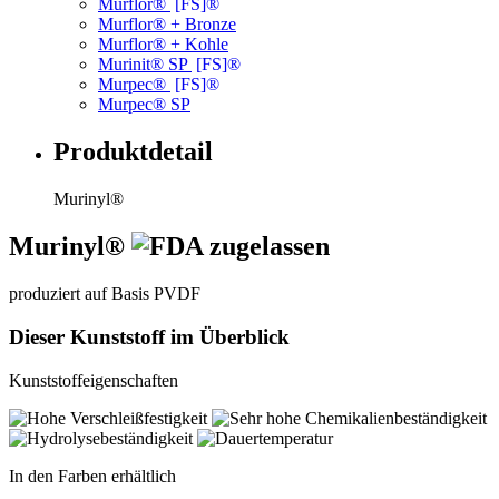
Murflor®
[FS]®
Murflor® + Bronze
Murflor® + Kohle
Murinit® SP
[FS]®
Murpec®
[FS]®
Murpec® SP
Produktdetail
Murinyl®
Murinyl®
produziert auf Basis PVDF
Dieser Kunststoff im Überblick
Kunststoffeigenschaften
In den Farben erhältlich