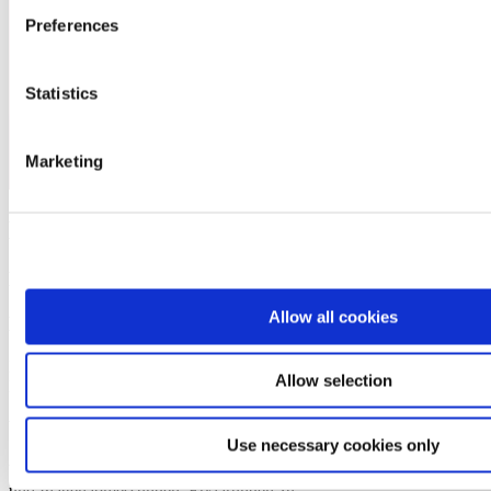
Preferences
Statistics
Marketing
Mehr zu diesem Murtfeldt Produkt
Downloads und weiterführende Informationen
Allow all cookies
Downloads
Klicken Sie
hier
, um zu den aktuellen Downloads unserer
Allow selection
Kunststoffe zu gelangen.
Weitere Downloads
Use necessary cookies only
Weitere Informationen zu unseren Werkstoffen wie Rundstangen-
und Plattenabmessungen, Erklärungen zu