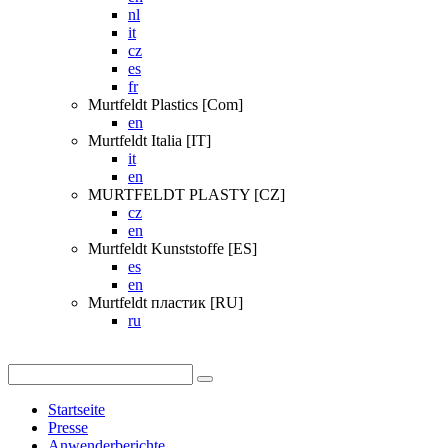
nl
it
cz
es
fr
Murtfeldt Plastics [Com]
en
Murtfeldt Italia [IT]
it
en
MURTFELDT PLASTY [CZ]
cz
en
Murtfeldt Kunststoffe [ES]
es
en
Murtfeldt пластик [RU]
ru
Startseite
Presse
Anwenderberichte