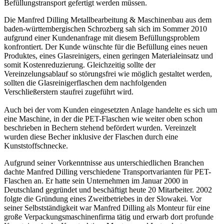
Befüllungstransport gefertigt werden müssen.
Die Manfred Dilling Metallbearbeitung & Maschinenbau aus dem
baden-württembergischen Schrozberg sah sich im Sommer 2010
aufgrund einer Kundenanfrage mit diesem Befüllungsproblem
konfrontiert. Der Kunde wünschte für die Befüllung eines neuen
Produktes, eines Glasreinigers, einen geringen Materialeinsatz und
somit Kostenreduzierung. Gleichzeitig sollte der
Vereinzelungsablauf so störungsfrei wie möglich gestaltet werden,
sollten die Glasreinigerflaschen dem nachfolgenden
Verschließerstern staufrei zugeführt wird.
Auch bei der vom Kunden eingesetzten Anlage handelte es sich um
eine Maschine, in der die PET-Flaschen wie weiter oben schon
beschrieben in Bechern stehend befördert wurden. Vereinzelt
wurden diese Becher inklusive der Flaschen durch eine
Kunststoffschnecke.
Aufgrund seiner Vorkenntnisse aus unterschiedlichen Branchen
dachte Manfred Dilling verschiedene Transportvarianten für PET-
Flaschen an. Er hatte sein Unternehmen im Januar 2000 in
Deutschland gegründet und beschäftigt heute 20 Mitarbeiter. 2002
folgte die Gründung eines Zweitbetriebes in der Slowakei. Vor
seiner Selbstständigkeit war Manfred Dilling als Monteur für eine
große Verpackungsmaschinenfirma tätig und erwarb dort profunde