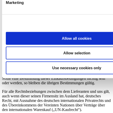
Marketing
oder teilweise gehörenden Gegenstände für uns. Die
Verwahrungskosten für die für uns verwahrten Gegenstände und
Materialien sind im Kaufpreis enthalten.
13. Geschäftsgeheimnisse
Der Lieferant ist verpflichtet, unsere Bestellungen und alle hiermit
zusammenhängenden kaufmännischen und technischen Einzelheiten
Allow all cookies
als Geschäftsgeheimnis zu behandeln. Die
Geheimhaltungsverpflichtung gilt auch nach Abwicklung dieses
Vertrages. Sie erlischt, wenn und soweit die in den überlassenen
Allow selection
Unterlagen enthaltenen Informationen allgemein bekannt geworden
ist.
Use necessary cookies only
14. Schlussbestimmungen
Sollte eine Bestimmung dieser Einkaufsbedingungen nichtig sein
oder werden, so bleiben die übrigen Bestimmungen gültig.
Für alle Rechtsbeziehungen zwischen dem Lieferanten und uns gilt,
auch wenn dieser seinen Firmensitz im Ausland hat, deutsches
Recht, mit Ausnahme des deutschen internationalen Privatrechts und
des Übereinkommens der Vereinten Nationen über Verträge über
den internationalen Warenkauf („UN-Kaufrecht“).