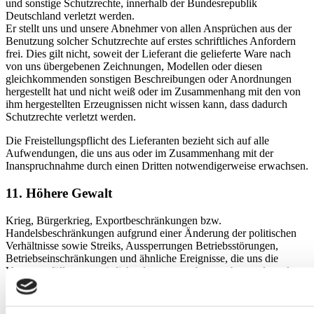
und sonstige Schutzrechte, innerhalb der Bundesrepublik
Deutschland verletzt werden.
Er stellt uns und unsere Abnehmer von allen Ansprüchen aus der
Benutzung solcher Schutzrechte auf erstes schriftliches Anfordern
frei. Dies gilt nicht, soweit der Lieferant die gelieferte Ware nach
von uns übergebenen Zeichnungen, Modellen oder diesen
gleichkommenden sonstigen Beschreibungen oder Anordnungen
hergestellt hat und nicht weiß oder im Zusammenhang mit den von
ihm hergestellten Erzeugnissen nicht wissen kann, dass dadurch
Schutzrechte verletzt werden.
Die Freistellungspflicht des Lieferanten bezieht sich auf alle
Aufwendungen, die uns aus oder im Zusammenhang mit der
Inanspruchnahme durch einen Dritten notwendigerweise erwachsen.
11. Höhere Gewalt
Krieg, Bürgerkrieg, Exportbeschränkungen bzw.
Handelsbeschränkungen aufgrund einer Änderung der politischen
Verhältnisse sowie Streiks, Aussperrungen Betriebsstörungen,
Betriebseinschränkungen und ähnliche Ereignisse, die uns die
Vertragserfüllung unmöglich oder unzumutbar machen, gelten als
höhere Gewalt und befreien uns für die Dauer ihres Vorliegens von
der Pflicht zur rechtzeitigen Abnahme. Die Vertragspartner sind
verpflichtet, sich hierüber zu benachrichtigen und ihre