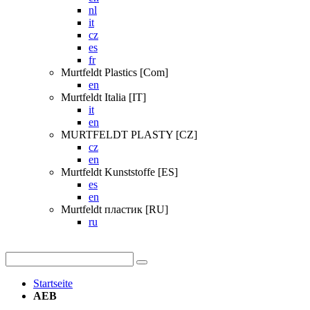
nl
it
cz
es
fr
Murtfeldt Plastics [Com]
en
Murtfeldt Italia [IT]
it
en
MURTFELDT PLASTY [CZ]
cz
en
Murtfeldt Kunststoffe [ES]
es
en
Murtfeldt пластик [RU]
ru
Startseite
AEB