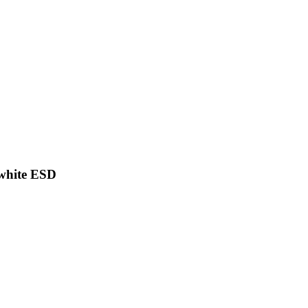
014
Alle
el Werkstoff ״S״ plus+® white ESD