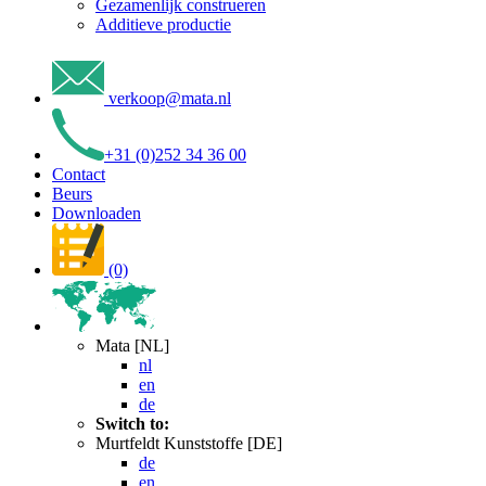
Gezamenlijk construeren
Additieve productie
verkoop
@
mata
.
nl
+31 (0)252 34 36 00
Contact
Beurs
Downloaden
(0)
Mata [NL]
nl
en
de
Switch to:
Murtfeldt Kunststoffe [DE]
de
en