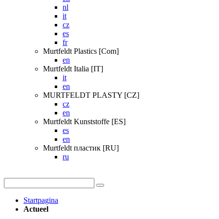
nl
it
cz
es
fr
Murtfeldt Plastics [Com]
en
Murtfeldt Italia [IT]
it
en
MURTFELDT PLASTY [CZ]
cz
en
Murtfeldt Kunststoffe [ES]
es
en
Murtfeldt пластик [RU]
ru
Startpagina
Actueel