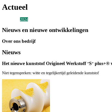
Actueel
2026
2025
2024
2023
2022
2021
2020
2019
2018
2017
2016
2015
2
Nieuws en nieuwe ontwikkelingen
Over ons bedrijf
Nieuws
Het nieuwe kunststof Origine
Niet tegenspreken: witte en tegelijkertijd geleidende kunststof