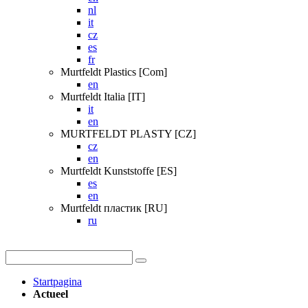
nl
it
cz
es
fr
Murtfeldt Plastics [Com]
en
Murtfeldt Italia [IT]
it
en
MURTFELDT PLASTY [CZ]
cz
en
Murtfeldt Kunststoffe [ES]
es
en
Murtfeldt пластик [RU]
ru
Startpagina
Actueel