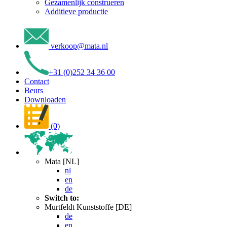
Gezamenlijk construeren
Additieve productie
verkoop
@
mata
.
nl
+31 (0)252 34 36 00
Contact
Beurs
Downloaden
(0)
Mata [NL]
nl
en
de
Switch to:
Murtfeldt Kunststoffe [DE]
de
en