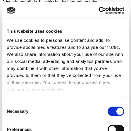
Nieuwbouw bij de Tsjechische dochteronderneming
This website uses cookies
We use cookies to personalise content and ads, to
provide social media features and to analyse our traffic.
We also share information about your use of our site with
our social media, advertising and analytics partners who
may combine it with other information that you’ve
06.09.2019
-
06.09.2019
provided to them or that they’ve collected from your use
of their services. You consent to our cookies if you
ESD Productcertificaten
continue to use our website.
Antistatisch of niet antistatisch? Voor Murtfeldt geen vraag.
Consent
Necessary
Selection
Preferences