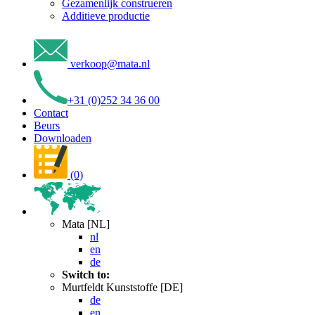
Gezamenlijk construeren
Additieve productie
verkoop
@
mata
.
nl
+31 (0)252 34 36 00
Contact
Beurs
Downloaden
(0)
Mata [NL]
nl
en
de
Switch to:
Murtfeldt Kunststoffe [DE]
de
en