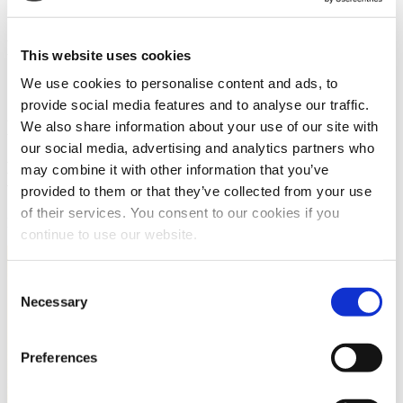
Nieuws en nieuwe ontwikkelingen
This website uses cookies
We use cookies to personalise content and ads, to
Over ons bedrijf
provide social media features and to analyse our traffic.
Nieuws
We also share information about your use of our site with
our social media, advertising and analytics partners who
Het nieuwe kunststof Origineel Werkstoff ״S״ plus+®
may combine it with other information that you’ve
white ESD
provided to them or that they’ve collected from your use
of their services. You consent to our cookies if you
Niet tegenspreken: witte en tegelijkertijd geleidende kunststof
continue to use our website.
Consent
Necessary
Selection
Preferences