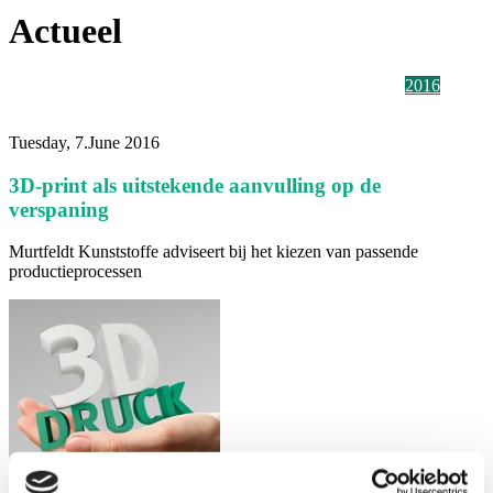
Actueel
2026
2025
2024
2023
2022
2021
2020
2019
2018
2017
2016
2015
2014
Alle
Tuesday, 7.June 2016
3D-print als uitstekende aanvulling op de
verspaning
Murtfeldt Kunststoffe adviseert bij het kiezen van passende
productieprocessen