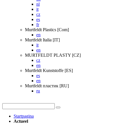
nl
it
cz
es
fr
Murtfeldt Plastics [Com]
en
Murtfeldt Italia [IT]
it
en
MURTFELDT PLASTY [CZ]
cz
en
Murtfeldt Kunststoffe [ES]
es
en
Murtfeldt пластик [RU]
ru
Startpagina
Actueel