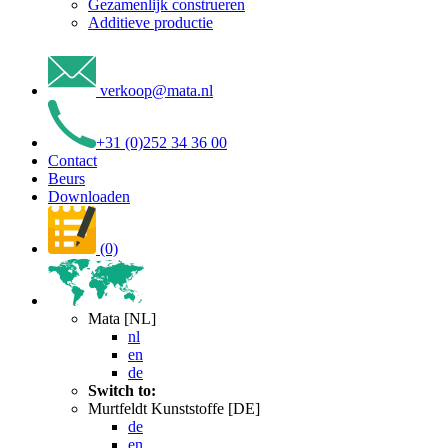
Gezamenlijk construeren
Additieve productie
verkoop
@
mata
.
nl
+31 (0)252 34 36 00
Contact
Beurs
Downloaden
(0)
Mata [NL]
nl
en
de
Switch to:
Murtfeldt Kunststoffe [DE]
de
en