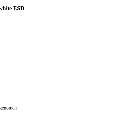
el Werkstoff ״S״ plus+® white ESD
k genomen