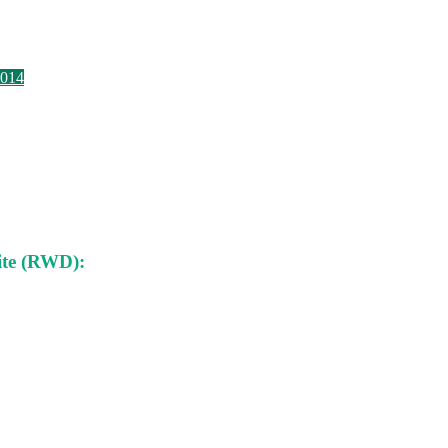
014
Alle
ite (RWD):