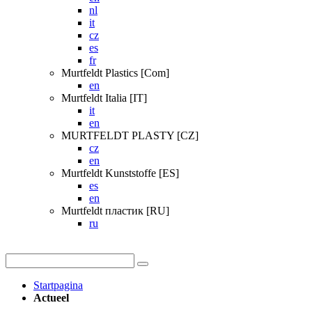
nl
it
cz
es
fr
Murtfeldt Plastics [Com]
en
Murtfeldt Italia [IT]
it
en
MURTFELDT PLASTY [CZ]
cz
en
Murtfeldt Kunststoffe [ES]
es
en
Murtfeldt пластик [RU]
ru
Startpagina
Actueel